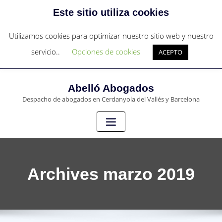
Este sitio utiliza cookies
c/Sant Francesc nº 4 - Cerdanyola del Vallés
c/Pau Claris 97, 4º 1ª - Barcelona
Utilizamos cookies para optimizar nuestro sitio web y nuestro
+34 931273836
servicio..
Opciones de cookies
ACEPTO
abello@abello-abogados.com
Abelló Abogados
Despacho de abogados en Cerdanyola del Vallés y Barcelona
Archives marzo 2019