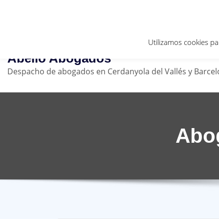
c/Sant Francesc nº 4 - Cerdanyola del Vallés
c/Pau Claris 97, 4º 1ª - Barcelona
+34
Utilizamos cookies pa
Abelló Abogados
Despacho de abogados en Cerdanyola del Vallés y Barce
Abog