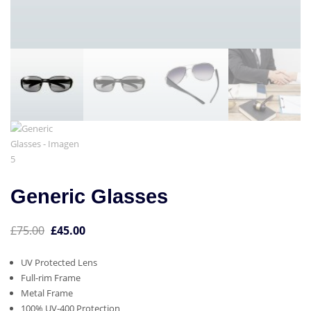
Generic Glasses
El
El
£
75.00
£
45.00
precio
precio
UV Protected Lens
original
actual
Full-rim Frame
era:
es:
Metal Frame
£75.00.
£45.00.
100% UV-400 Protection