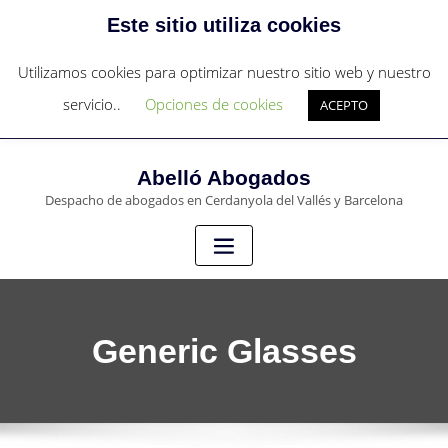
Este sitio utiliza cookies
c/Sant Francesc nº 4 - Cerdanyola del Vallés
c/Pau Claris 97, 4º 1ª - Barcelona
Utilizamos cookies para optimizar nuestro sitio web y nuestro
+34 931273836
servicio..
Opciones de cookies
ACEPTO
abello@abello-abogados.com
Abelló Abogados
Despacho de abogados en Cerdanyola del Vallés y Barcelona
Generic Glasses