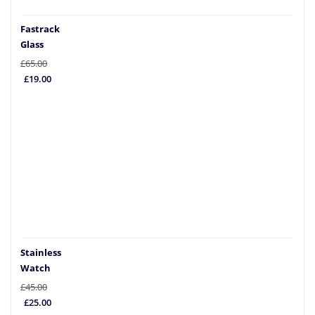
Fastrack
Glass
£
65.00
El
El
£
19.00
precio
precio
original
actual
era:
es:
£65.00.
£19.00.
Stainless
Watch
£
45.00
El
El
£
25.00