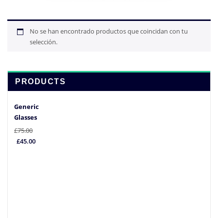
No se han encontrado productos que coincidan con tu
selección.
PRODUCTS
Generic
Glasses
£
75.00
El
El
£
45.00
precio
precio
original
actual
era:
es:
£75.00.
£45.00.