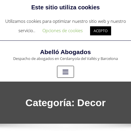
Este sitio utiliza cookies
c/Sant Francesc nº 4 - Cerdanyola del Vallés
c/Pau Claris 97, 4º 1ª - Barcelona
Utilizamos cookies para optimizar nuestro sitio web y nuestro
+34 931273836
servicio..
Opciones de cookies
ACEPTO
abello@abello-abogados.com
Abelló Abogados
Despacho de abogados en Cerdanyola del Vallés y Barcelona
Categoría:
Decor