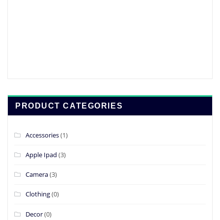
£39.00.
£19.00.
PRODUCT CATEGORIES
Accessories
(1)
Apple Ipad
(3)
Camera
(3)
Clothing
(0)
Decor
(0)