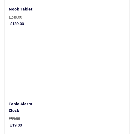
Nook Tablet
£
249.00
El
El
£
139.00
precio
precio
original
actual
era:
es:
£249.00.
£139.00.
Table Alarm
Clock
£
59.00
El
El
£
19.00
precio
precio