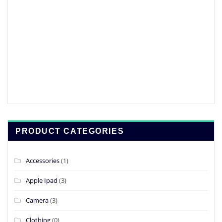
original
actual
era:
es:
£59.00.
£19.00.
PRODUCT CATEGORIES
Accessories
(1)
Apple Ipad
(3)
Camera
(3)
Clothing
(0)