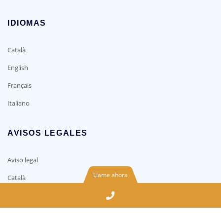
IDIOMAS
Català
English
Français
Italiano
AVISOS LEGALES
Aviso legal
Llame ahora
Català
Phone
Política de cookie
Number
Política de Privacidad