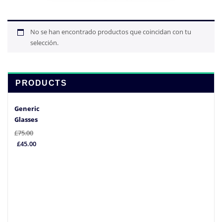
No se han encontrado productos que coincidan con tu
selección.
PRODUCTS
Generic
Glasses
£
75.00
El
El
£
45.00
precio
precio
original
actual
era:
es:
£75.00.
£45.00.