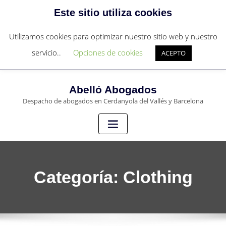
Este sitio utiliza cookies
c/Sant Francesc nº 4 - Cerdanyola del Vallés
c/Pau Claris 97, 4º 1ª - Barcelona
Utilizamos cookies para optimizar nuestro sitio web y nuestro
+34 931273836
servicio..
Opciones de cookies
ACEPTO
abello@abello-abogados.com
Abelló Abogados
Despacho de abogados en Cerdanyola del Vallés y Barcelona
Categoría:
Clothing