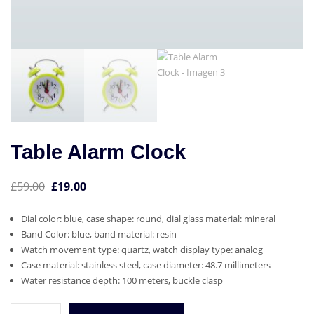
Table Alarm Clock
El
El
£
59.00
£
19.00
precio
precio
Dial color: blue, case shape: round, dial glass material: mineral
original
actual
Band Color: blue, band material: resin
era:
es:
Watch movement type: quartz, watch display type: analog
£59.00.
£19.00.
Case material: stainless steel, case diameter: 48.7 millimeters
Water resistance depth: 100 meters, buckle clasp
Table