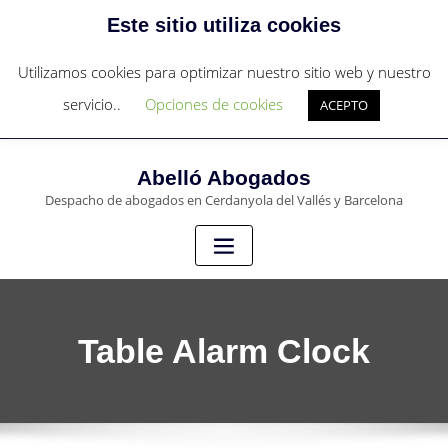
Este sitio utiliza cookies
c/Sant Francesc nº 4 - Cerdanyola del Vallés
c/Pau Claris 97, 4º 1ª - Barcelona
Utilizamos cookies para optimizar nuestro sitio web y nuestro
+34 931273836
servicio..
Opciones de cookies
ACEPTO
abello@abello-abogados.com
Abelló Abogados
Despacho de abogados en Cerdanyola del Vallés y Barcelona
Table Alarm Clock