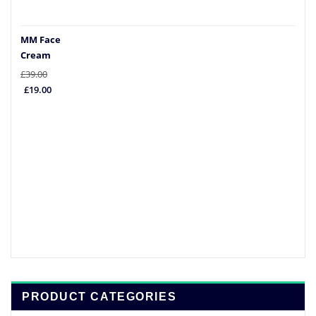
MM Face
Cream
£
39.00
El
El
£
19.00
precio
precio
original
actual
era:
es:
£39.00.
£19.00.
PRODUCT CATEGORIES