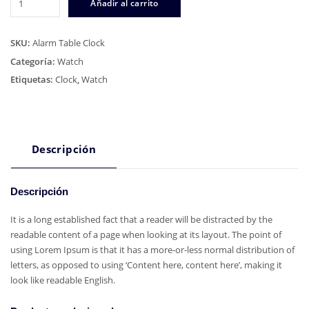
Añadir al carrito
Alarm
Clock
cantidad
SKU:
Alarm Table Clock
Categoría:
Watch
Etiquetas:
Clock
,
Watch
Descripción
Descripción
It is a long established fact that a reader will be distracted by the
readable content of a page when looking at its layout. The point of
using Lorem Ipsum is that it has a more-or-less normal distribution of
letters, as opposed to using ‘Content here, content here’, making it
look like readable English.