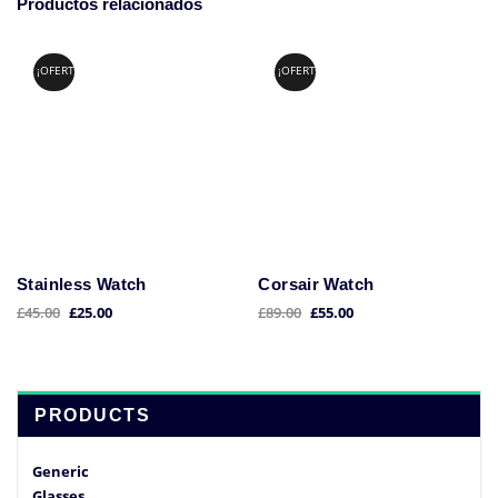
Productos relacionados
¡OFERTA!
¡OFERTA!
Stainless Watch
Corsair Watch
El
El
El
El
£
45.00
£
25.00
£
89.00
£
55.00
precio
precio
precio
precio
original
actual
original
actual
era:
es:
era:
es:
£45.00.
£25.00.
£89.00.
£55.00.
PRODUCTS
Generic
Glasses